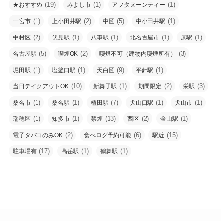
(19)
(1)
(1)
★おすすめ
みよし市
アフタヌーンティー
(1)
(2)
(5)
(1)
一宮市
上小田井駅
中区
中小田井駅
(2)
(1)
(1)
(1)
(1)
中村区
伏見駅
八事駅
北名古屋市
原駅
(5)
(2)
(3)
名古屋駅
喫煙OK
喫煙不可（建物内喫煙所有）
(1)
(1)
(9)
(1)
堀田駅
塩釜口駅
天白区
平針駅
(10)
(1)
(2)
(3)
当日テイクアウトOK
新舞子駅
期間限定
栄駅
(1)
(1)
(7)
(1)
(1)
桑名市
桑名駅
植田駅
犬山口駅
犬山市
(1)
(1)
(13)
(2)
(1)
瑞穂区
知多市
禁煙
西区
金山駅
(2)
(6)
(15)
電子タバコのみOK
食べログ予約可能
駅近
(17)
(1)
(1)
駐車場有
高岳駅
鶴舞駅