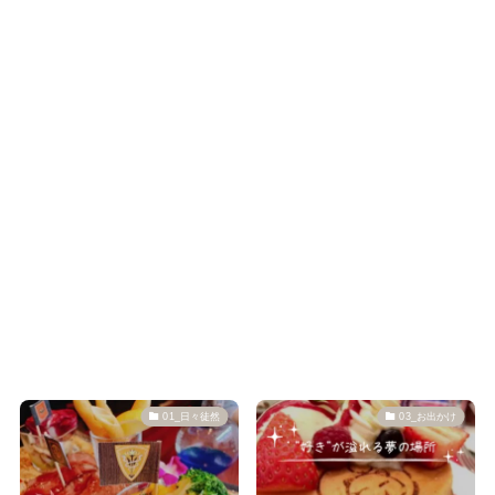
01_日々徒然
03_お出かけ