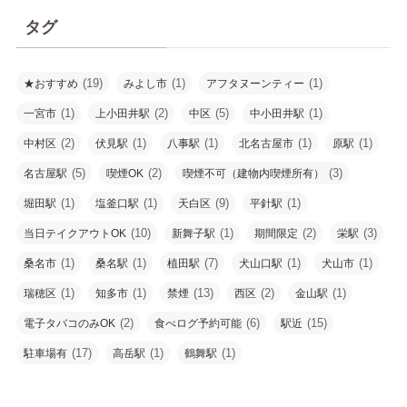
イ
タグ
ブ
(19)
(1)
(1)
★おすすめ
みよし市
アフタヌーンティー
(1)
(2)
(5)
(1)
一宮市
上小田井駅
中区
中小田井駅
(2)
(1)
(1)
(1)
(1)
中村区
伏見駅
八事駅
北名古屋市
原駅
(5)
(2)
(3)
名古屋駅
喫煙OK
喫煙不可（建物内喫煙所有）
(1)
(1)
(9)
(1)
堀田駅
塩釜口駅
天白区
平針駅
(10)
(1)
(2)
(3)
当日テイクアウトOK
新舞子駅
期間限定
栄駅
(1)
(1)
(7)
(1)
(1)
桑名市
桑名駅
植田駅
犬山口駅
犬山市
(1)
(1)
(13)
(2)
(1)
瑞穂区
知多市
禁煙
西区
金山駅
(2)
(6)
(15)
電子タバコのみOK
食べログ予約可能
駅近
(17)
(1)
(1)
駐車場有
高岳駅
鶴舞駅