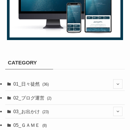
CATEGORY
01_日々徒然
(36)
(3)
02_ブログ運営
(2)
(33)
03_お出かけ
(23)
(2)
05_ＧＡＭＥ
(8)