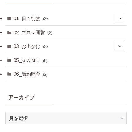
01_日々徒然
(36)
(3)
02_ブログ運営
(2)
(33)
03_お出かけ
(23)
(2)
05_ＧＡＭＥ
(8)
(8)
06_節約貯金
(2)
(2)
アーカイブ
(6)
(3)
ア
ー
(2)
カ