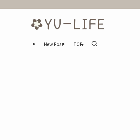
New Post
TOP