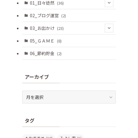
01_日々徒然
(36)
(3)
02_ブログ運営
(2)
(33)
03_お出かけ
(23)
(2)
05_ＧＡＭＥ
(8)
(8)
06_節約貯金
(2)
(2)
(6)
アーカイブ
(3)
ア
(2)
ー
カ
イ
タグ
ブ