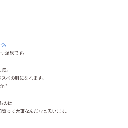
1つ。
持つ温泉です。
人気。
ベスベの肌になれます。
☆˖°
ものは
泉質って大事なんだなと思います。