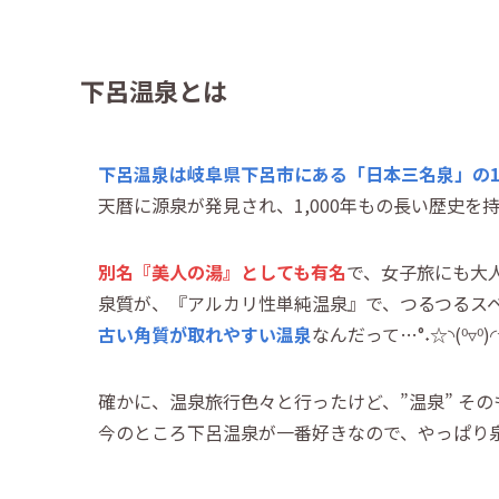
下呂温泉とは
下呂温泉は岐阜県下呂市にある「日本三名泉」の
天暦に源泉が発見され、1,000年もの長い歴史を
別名『美人の湯』としても有名
で、女子旅にも大
泉質が、『アルカリ性単純温泉』で、つるつるス
古い角質が取れやすい温泉
なんだって…°˖☆◝(⁰▿⁰)◜
確かに、温泉旅行色々と行ったけど、”温泉” その
今のところ下呂温泉が一番好きなので、やっぱり