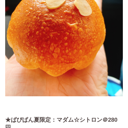
★ぱぴぱん夏限定：マダム☆シトロン＠280
円