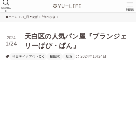
SEARC
MENU
H
ホーム
01_日々徒然
└食べ歩き
天白区の人気パン屋『ブランジェ
2024
1/24
リーぱぴ・ぱん』
2024年1月24日
当日テイクアウトOK
植田駅
駅近