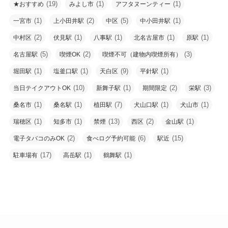
(19)
(1)
(1)
★おすすめ
みよし市
アフタヌーンティー
(1)
(2)
(5)
(1)
一宮市
上小田井駅
中区
中小田井駅
(2)
(1)
(1)
(1)
(1)
中村区
伏見駅
八事駅
北名古屋市
原駅
(5)
(2)
(3)
名古屋駅
喫煙OK
喫煙不可（建物内喫煙所有）
(1)
(1)
(9)
(1)
堀田駅
塩釜口駅
天白区
平針駅
(10)
(1)
(2)
(3)
当日テイクアウトOK
新舞子駅
期間限定
栄駅
(1)
(1)
(7)
(1)
(1)
桑名市
桑名駅
植田駅
犬山口駅
犬山市
(1)
(1)
(13)
(2)
(1)
瑞穂区
知多市
禁煙
西区
金山駅
(2)
(6)
(15)
電子タバコのみOK
食べログ予約可能
駅近
(17)
(1)
(1)
駐車場有
高岳駅
鶴舞駅