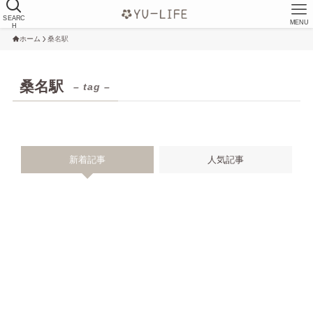
SEARC
MENU
H
ホーム
桑名駅
桑名駅
– tag –
新着記事
人気記事