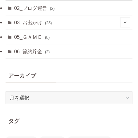
(3)
02_ブログ運営
(2)
(33)
03_お出かけ
(23)
(2)
05_ＧＡＭＥ
(8)
(8)
06_節約貯金
(2)
(2)
アーカイブ
(6)
(3)
ア
ー
(2)
カ
イ
タグ
ブ