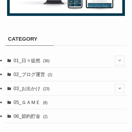
CATEGORY
01_日々徒然
(36)
(3)
02_ブログ運営
(2)
(33)
03_お出かけ
(23)
(2)
05_ＧＡＭＥ
(8)
(8)
06_節約貯金
(2)
(2)