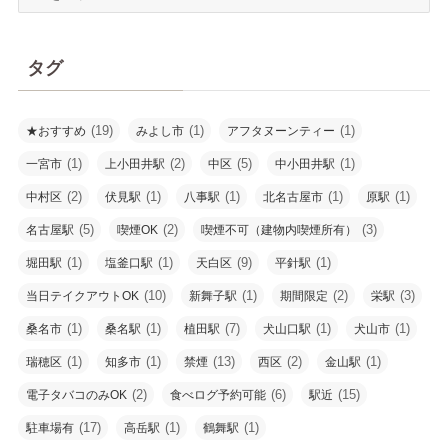
ー
(2)
カ
イ
タグ
ブ
(19)
(1)
(1)
★おすすめ
みよし市
アフタヌーンティー
(1)
(2)
(5)
(1)
一宮市
上小田井駅
中区
中小田井駅
(2)
(1)
(1)
(1)
(1)
中村区
伏見駅
八事駅
北名古屋市
原駅
(5)
(2)
(3)
名古屋駅
喫煙OK
喫煙不可（建物内喫煙所有）
(1)
(1)
(9)
(1)
堀田駅
塩釜口駅
天白区
平針駅
(10)
(1)
(2)
(3)
当日テイクアウトOK
新舞子駅
期間限定
栄駅
(1)
(1)
(7)
(1)
(1)
桑名市
桑名駅
植田駅
犬山口駅
犬山市
(1)
(1)
(13)
(2)
(1)
瑞穂区
知多市
禁煙
西区
金山駅
(2)
(6)
(15)
電子タバコのみOK
食べログ予約可能
駅近
(17)
(1)
(1)
駐車場有
高岳駅
鶴舞駅