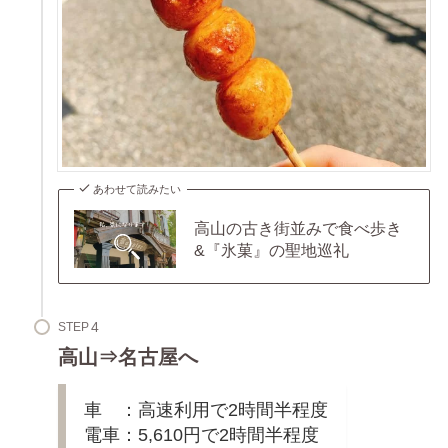
あわせて読みたい
高山の古き街並みで食べ歩き
&『氷菓』の聖地巡礼
STEP
高山⇒名古屋へ
車 ：高速利用で2時間半程度
電車：5,610円で2時間半程度