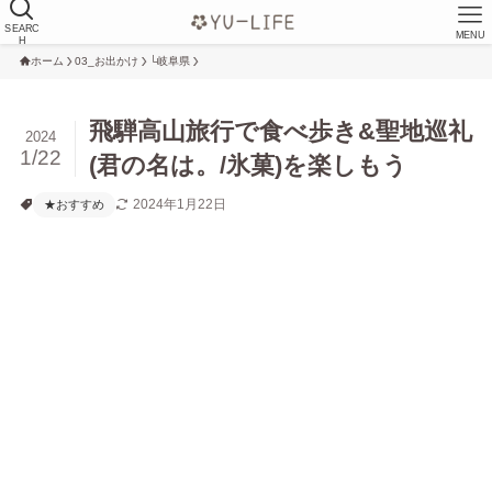
SEARC
MENU
H
ホーム
03_お出かけ
└岐阜県
飛騨高山旅行で食べ歩き&聖地巡礼
2024
1/22
(君の名は。/氷菓)を楽しもう
2024年1月22日
★おすすめ