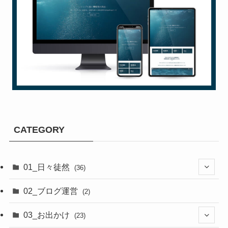
CATEGORY
01_日々徒然
(36)
(3)
02_ブログ運営
(2)
(33)
03_お出かけ
(23)