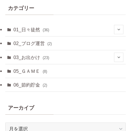
カテゴリー
01_日々徒然
(36)
(3)
02_ブログ運営
(2)
(33)
03_お出かけ
(23)
(2)
05_ＧＡＭＥ
(8)
(8)
06_節約貯金
(2)
(2)
アーカイブ
(6)
(3)
ア