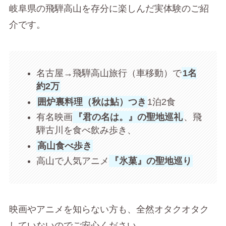
岐阜県の飛騨高山を存分に楽しんだ実体験のご紹
介です。
名古屋→飛騨高山旅行（車移動）で
1名
約2万
囲炉裏料理（秋は鮎）つき
1泊2食
有名映画
『君の名は。』の聖地巡礼
、飛
騨古川を食べ飲み歩き、
高山食べ歩き
高山で人気アニメ
『氷菓』の聖地巡り
映画やアニメを知らない方も、全然オタクオタク
していないのでご安心ください。