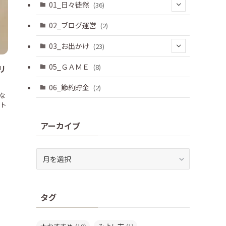
01_日々徒然
(36)
(3)
02_ブログ運営
(2)
(33)
03_お出かけ
(23)
(2)
05_ＧＡＭＥ
(8)
リ
(8)
06_節約貯金
(2)
な
(2)
『ト
(6)
アーカイブ
(3)
ア
(2)
ー
カ
イ
タグ
ブ