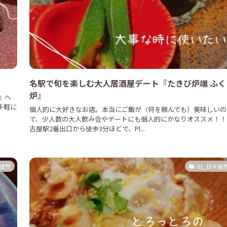
名駅で旬を楽しむ大人居酒屋デート『たきび炉端 ふく
炉』
』へ
手軽に
個人的に大好きなお店。本当にご飯が（何を頼んでも）美味しいの
で、少人数の大人飲み会やデートにも個人的にかなりオススメ！！
古屋駅2番出口から徒歩3分ほどで、Pl...
々徒然
01_日々徒