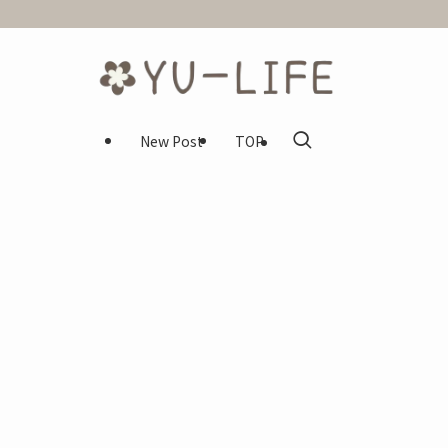
New Post
TOP