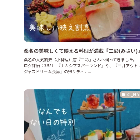
桑名の美味しくて映える料理が満載『三彩(みさい)
桑名の人気割烹（小料理）店『三彩』さんへ伺ってきました。
ログ評価：3.53） 『ナガシマスパーランド』や、『三井アウト
ジャズドリーム長島』の帰りディナ...
01_日