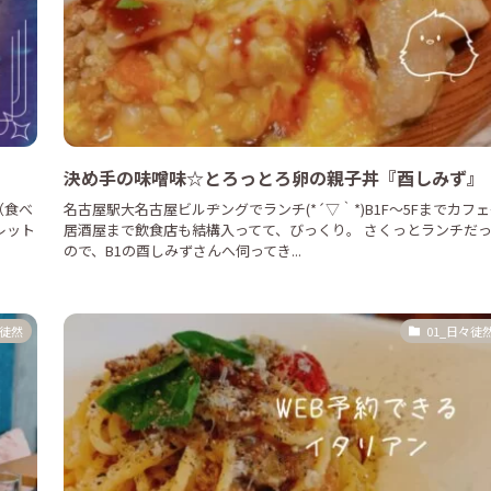
』
決め手の味噌味☆とろっとろ卵の親子丼『酉しみず』
（食べ
名古屋駅大名古屋ビルヂングでランチ(*´▽｀*)B1F～5Fまでカフ
レット
居酒屋まで飲食店も結構入ってて、びっくり。 さくっとランチだ
ので、B1の酉しみずさんへ伺ってき...
々徒然
01_日々徒