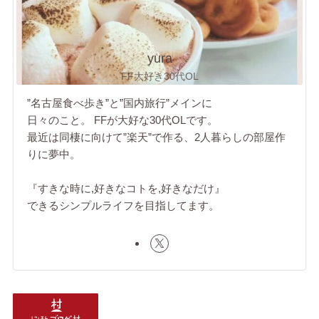
yura
FF大好き30代OL
”名古屋食べ歩き”と”国内旅行”メインに
日々のこと。 FFが大好な30代OLです。
最近は同棲に向けて”楽天”で作る、2人暮らしの部屋作
りに夢中。
『すきな時に,好きなコトを,好きなだけ』
できるシンプルライフを目指してます。