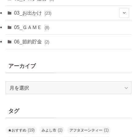
(33)
03_お出かけ
(23)
(2)
05_ＧＡＭＥ
(8)
(8)
06_節約貯金
(2)
(2)
アーカイブ
(6)
(3)
ア
ー
(2)
カ
イ
タグ
ブ
(19)
(1)
(1)
★おすすめ
みよし市
アフタヌーンティー