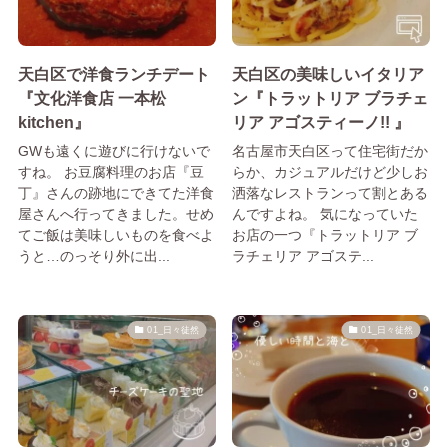
天白区で洋食ランチデート
天白区の美味しいイタリア
『文化洋食店 一本松
ン『トラットリア ブラチェ
kitchen』
リア アゴスティーノ!! 』
GWも遠くに遊びに行けないで
名古屋市天白区って住宅街だか
すね。 お豆腐料理のお店『豆
らか、カジュアルだけど少しお
丁』さんの跡地にできてた洋食
洒落なレストランって割とある
屋さんへ行ってきました。せめ
んですよね。 気になっていた
てご飯は美味しいものを食べよ
お店の一つ『トラットリア ブ
うと…のっそり外に出...
ラチェリア アゴステ...
01_日々徒然
01_日々徒然