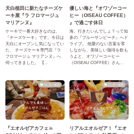
天白植田に新たなチーズケ
優しい海と『オワゾーコー
ーキ屋『ラ フロマージュ
ヒー（OISEAU COFFEE）
マリアンヌ』
』で過ごす休日
ケーキで一番大好きなのは、
海、行きたいんでしょ？って知
『チーズケーキ』です。今日は
多の『ブルーサンビーチ』へド
天白にオープンし気になってい
ライブ。 他愛のない言葉を零
た、 チーズケーキ専門店『ラ
しながら、美味しい珈琲を飲も
フロマージュ マリアンヌ』へ
うよと、オワゾーコーヒー
伺ってきました。 【...
（OISEAU COFFEE）さん...
01_日々徒然
01_日々徒然
『エオルゼアカフェ㏌
リアルエオルゼア！『エオ