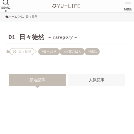
SEARC
MENU
H
ホーム
01_日々徒然
01_日々徒然
– category –
01_日々徒然
└食べ歩き
└お家ごはん
└雑記
新着記事
人気記事