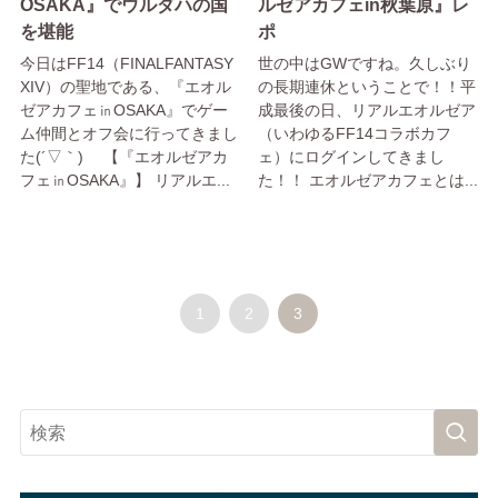
OSAKA』でウルダハの国
ルゼアカフェin秋葉原』レ
を堪能
ポ
今日はFF14（FINALFANTASY
世の中はGWですね。久しぶり
XIV）の聖地である、『エオル
の長期連休ということで！！平
ゼアカフェ㏌OSAKA』でゲー
成最後の日、リアルエオルゼア
ム仲間とオフ会に行ってきまし
（いわゆるFF14コラボカフ
た(´▽｀) 【『エオルゼアカ
ェ）にログインしてきまし
フェ㏌OSAKA』】 リアルエ...
た！！ エオルゼアカフェとは...
1
2
3